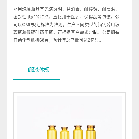
药用玻璃瓶具有光洁透明、易消毒、耐侵蚀、耐高温、
密封性能好的特点，直接用于医药、保健
品等包装。公
司以
GMP规范标准为准则，生产不同类型的钠钙药用玻
璃瓶和低硼硅药用瓶，可根据客户需求
。公司拥有
定制
自动化制瓶机
68台，预计年总产量可达2亿只。
口服液体瓶
 >
温、密