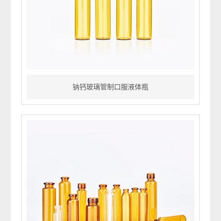
证
钠钙玻璃管制口服液体瓶
 >
温、密