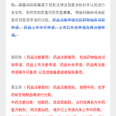
性、质量可控性
等
基于现有法律法规要求和科学认知进行
安全性、有效性和质量可控性
等
审查，
作出
行政许可决定
是否同意其申请的过程。
药品注册申请包括药物临床试验
申请，
药品上市许可申请、上市后补充申请及再注册申
请。
第四条
（
药品注册事项）
药品注册事项，
包括药物临床试
验申请、药品上市注册申请、药品补充申请、药品再注册
申请等许可事项
, 以及其他备案或者报告事项。
第五条
（
药品注册类别）
药品注册类别，
按照中药、化学
药和生物制品等进行分类。
中药注册分类：
创新药，
改良型新药，
古代经典名方中药
复方制剂，
同方类似药，
境外已上市境内未上市中药等。