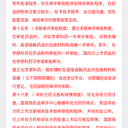
条件批准程序、优先审评审批程序及特别审批程序，
在药
品研制和注册过程中，
给予技术指导、全过程沟通、优先
配置资源、缩短审评时限等政策支持。
第十五条
（
关联审评审批制度）
建立关联审评审批制度。
在审批药品时，
对化学原料药一并审评审批，
对相关辅
料、直接接触药品的包装材料和容器一并审评。其中，
化
学原料药在药品制剂审批时一并审批；
国内已上市药品的
化学原料药可申请单独审评。
建立化学原料药、相关辅料及直接接触药品的包装材料和
容器（
以下简称原辅包）
信息登记平台，
对原辅包信息进
行登记，
在药品制剂审评时关联。
第十六条
（
非处方药注册和转换制度）
优化非处方药注
册。国家局药品审评中心根据非处方药的特点，
制定非处
方药上市注册相关技术指导原则和程序，
并向社会公布。
已上市处方药和非处方药批准上市后可相互转换，
国家局
药品评价中心制定相关技术指导原则和程序，
并向社会公