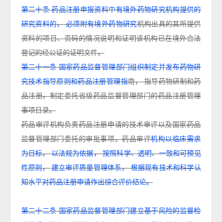
第二十条
药品注册申报资料中有境外药物研究机构提供的
研究资料的，
必须附有境外药物研究
机
构出具的其所提供
资料的项目、页码的情况说明和证明该机构已在境外合法
登记的经公证的
证
明
文件。
第二十一条
国家药品监督管理部门组织制定并发布药物研
究技术指导原则和药品注册管理指
南，
指导药物研制和药
品注册。制定委托省级药品监督管理部门的药品注册管理
事项目录。
药品审评机构负责药品注册申请的技术审评以及国家药品
监督管理部门委托的审批事项。药品
审评
机构以临床需求
为目标，
以法规为依据，
按照科学、透明、一致和可预见
性原则，
建立审评质
量管理体系，
根据现有技术和科学认
知水平对药品注册申请作出综合评价结论。
第二十二条
国家药品监督管理部门建立基于风险的监督检