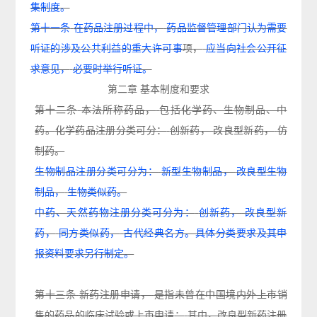
集制度。
第十一条
在药品注册过程中，
药品监督管理部门认为需要
听证的涉及公共利益的重大许可事
项，
应当向社会公开征
求意见，
必要时举行听证。
第二
章
基本
制度和
要
求
第十二
条
本法所称药品
，
包括化学药、生物制品、中
药
。
化学药品注册分类可分
：
创新药
，
改良型新药
，
仿
制药
。
生物制品注册分类可分为：
新型生物制品，
改良型生物
制品，
生物类似药。
中药、天然药物注册分类可分为：
创新药，
改良型新
药，
同方类似药，
古代经典名方。具体分类要求及其申
报资料要求另行制定。
第十三
条
新药注册申请
，
是指未曾在中国境内外上市销
售的药品的临床试验或上市申请
；
其中
，
改
良型新药注册