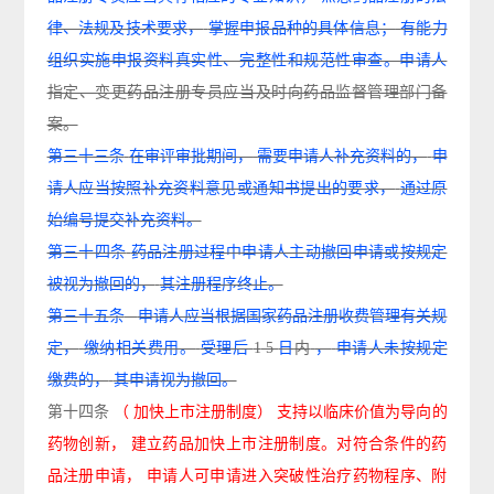
律、法规及技术要求
，
掌握申报品种的具体信息；
有能力
组织实施申报资料真实性、完整性和规范性审查。申请人
指定、变更药品注册专员应当及时向药品监督管理部门备
案。
第三十三条
在审评审批期间，
需要申请人补充资料的，
申
请人应当按照补充资料意见或通知书提出的要求，
通过原
始编号提交补充资料。
第三十四条
药品注册过程中申请人主动撤回申请或按规定
被视为撤回的，
其注册程序终止。
第三十五条
申请人应当根据国家药品注册收费管理有关规
定，
缴纳相关费用。
受理后
1
5
日
内
，
申请人未按规定
缴费的，
其申请视为撤回。
第十四条
（
加快上市注册制度）
支持以临床价值为导向的
药物创新，
建立药品加快上市注册制度。对符合条件的药
品注册申请，
申请人可申请进入突破性治疗药物程序、附