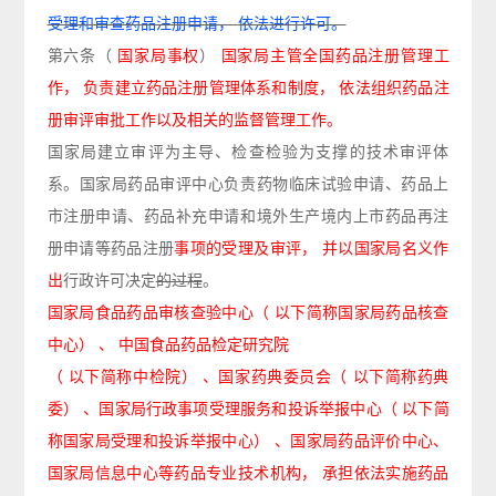
受理和审查药品注册申请，
依法进行许可。
第六条
（
国家局事权
）
国家局主管全国药品注册管理工
作，
负责建立药品注册管理体系和制
度，
依法组织药品注
册审评审批工作以及相关的监督管理工作。
国家局建立审评为主导、检查检验为支撑的技术审评体
系。国家局药品审评中心负责药物临床试验申请、药品上
市注册申请、药品补充申请和境外生产境内上市药品再注
册申请等药品注册
事项的受理及审评，
并以国家局名义作
出
行政许可决定
的过程
。
国家局食品药品审核查验中心（
以下简称国家局药品核查
中心）
、
中国食品药品检定研究院
（
以下简称中检院）
、国家药典委员会（
以下简称药典
委）
、国家局行政事项受理服务和投诉举报中心（
以下简
称国家局受理和投诉举报中心）
、国家局药品评价中心、
国家局信息中心等药品专业技术机构，
承担依法实施药品