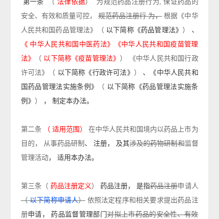
第一条
（
法律依据
）
为
规范药品注册行为
,
保证药品的
安全、有效和质量可控，
规范药品注册
行
为，
根据《中华
人民共和国药品管理法》
（
以下简称《药品管理法》
）
、
《
中华人民共和国中医药法》《中华人民共和国疫苗管理
法》
（
以下简称《疫苗管理法》
）
《中华人民共和国行政
许可法》
（
以下简称《行政许可法》
）
、《中华人民共和
国药品管理法实施条例》
（
以下简称《药品管理法实施条
例》
）
，
制定本办法。
第二条
（
适用范围）
在中华人民共和国境内
以药品上市为
目的，
从事药品
研制
、
注册，
及其
涉及的药物研制
和
监督
管理
活动
，
适用本办法。
第三条
（
药品注册定义
）
药品注册，
是指
药品注册
申请人
（
以下简称申请人
）
依照法定程序和
相关要求提出
药品注
册
申请，
药品监督管理部门
对拟上市药品的安全性、有效