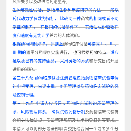
风险关系以及改进给药剂量等。
生物等效性试验，
是指用生物利用度研究的方法，
一般以
药代动力学参数为指标，
比较同一种
药物
的相同或者不同
剂型的制剂，
在相同的试验条件下，
其活性成份吸收程
度和速度有无统计学
差异的人体试验。
根据药物研制规律，
原则上
药物临床试验
可按照
Ⅰ 、Ⅱ 、
Ⅲ 期的
通常分期
顺序
实施
进行
，
也可根据药物特点
、适应
证以及已有的支持信息，
采用灵活的方式
和研究目的
开展
适用的试验。
第三十八条
药物临床试验注册管理包括药物临床试验申请
的申报受理、审评审批、变更管理以及药物临床试验的风
险控制管理。
第三十九条
申请人应当建立药物临床试验的质量管理体
系、风险管理体系，
确保试验药物研制
及
药物临床试验符
合相关法律法规、质量管理规范及技术指导原则等要求。
申请人可以将部分或全部职责委托给合同
一个或者多个分