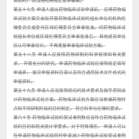
试验的
，
应当按相关规定要求备案
。
第五十七
条
申请人提出药物临床试验申请前
，
应将药物临
床试验方案交由拟开展药物临床试
验
的
组长单位的机构伦
理委员会或委托区域伦理委员会审查批准。经药物临床试
验组长单位或
区
域伦理委员会审查批准后
，
其他成员单位
应认可审查结论
，
不再重复审查临床试验方案
。
第五十八
条
申请人应按照药物研制的科学规律和有关要
求
，
开展充分的研究。申请药物临床
试
验
应按照规定填写
申请表
，
提交申报资料目录以及符合通用技术文件格式的
申报资料
。
第五十九
条
申请人应当按照相应的技术要求及指导原则设
计药物临床试验方案。药物临床试
验
方
案应当根据药物特
点和不同研制阶段的目的制定
，
符合科学与伦理的要求
。
第六十
条
药物临床试验的受试者例数应当符合药物临床试
验的目的和相关统计学要求。对于
特
殊
情形
，
申请人可以
在申请药物临床试验同时申请减少药物临床试验受试者例