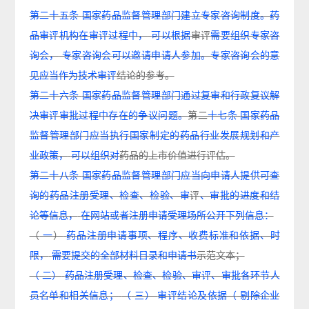
第二十五条
国家药品监督管理部门建立专家咨询制度。药
品审评机构在审评过程中，
可以根据
审评
需要组织专家咨
询会，
专家咨询会可以邀请申请人参加。专家咨询会的意
见应当作为技术审评
结论的参考。
第二十六条
国家药品监督管理部门通过复审和行政复议解
决审评审批过程中存在的争议问题。
第二
十七条
国家药品
监督管理部门应当执行国家制定的药品行业发展规划和产
业政策，
可以组织对
药品的上市价值进行评估。
第二十八条
国家药品监督管理部门应当向申请人提供可查
询的药品注册受理、检查、检验、审
评
、审批的进度和结
论等信息，
在网站或者注册申请受理场所公开下列信息：
（
一
）
药品注册申请事项、程序、收费标准和依据、时
限，
需要提交的全部材料目录和申请书
示范
文本；
（
二）
药品注册受理、检查、检验、审评、审批各环节人
员名单和相关信息；
（
三）
审评结论及依据（
剔除企业