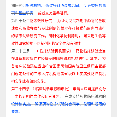
期
研究
组织等机构，
通过签订协议或合同，
明确委托的事
项和相应职责
，
或者交叉重叠进行。
第四十条
生物等效性研究：
为证明受试制剂中药物的吸收
速度和吸收程度与参比制剂的差异在可接受范围内而进行
的临床试验研究工作。研制化学仿制药时，
可采用生物等
效性研究桥接不同制剂间的安全性和有效性。
第二十三条
（
临床试验机构要求）
药物临床试验应当
在具备相应条件并经备案的临床试验机构进行。其中，
疫
苗临床试验还应当由符合国家局和国务院卫生健康主管部
门规定条件的三级医疗机构或者省级以上疾病预防控制机
构实施或者组织实施。
第二十四条
（
临床试验申报和审批）
申请人应当提供充分
可靠的证明性文件和研究资料
，
完成
支持药物临床试验的
设计和实施，
确保药物临床试验符合科学、伦理和规范的
要求。