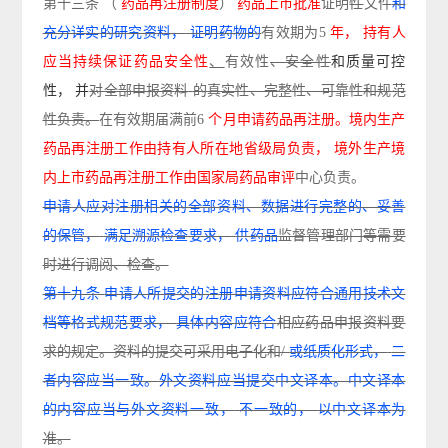
第十三条
（
药品再注册制度
）
药品上市批准
证明
性
文件
和
充分详实的研究资料，
证明药物的
有
效期为
5
年，
持有人
应当持续保证药品安全性
、
有效性
、安全性
和质量可控
性，
并
对全部申报资
料
的
真实性、完整性、可靠性和规范
性负责。
在有效期届满前
6
个月申请药品再注册。境内生产
药品
再注册工作由持有人所在地省级局负责，
境外生产境
内上市药品再注册工作由国家局药品审评
中心负责。
申请人应对注册相关的全部资料、数据进行完整的、妥善
的保管，
满足溯源检查要求，
供药品
监督
管理部门等需要
时进行调阅、检查。
第十九条
申请人所提交的注册申请资料应符合通用技术文
档等格式规范要求，
具体内容应符合
相应
药品申报资料要
求的规定。资料的提交可采用电子化和
/
或纸质化形式，
二
者内容应当一致。
外文资料应当提交中文译本。中文译本
的内容应当与外文资料一致，
不一致的，
以中文译本为
准。