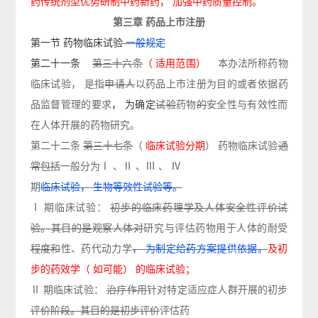
药传统剂型优势研制中药新药，
加强中药质量控制。
第三
章
药品上市注
册
第一节
药物临床试验
一般规定
第二十一条
第三十六条
（
适用范围）
本办法所称药物
临床试验
，
是指
申请人
以药品
上市
注册为目的
或者依据药
品监督管理的要求
，
为确定
试验
药物
的
安全性与有效性而
在人体开展的药物研究。
第二十二条
第三十七条
（
临床试验分期
）
药物临床试验
通
常包括
一般分为
Ⅰ 、Ⅱ 、Ⅲ 、 Ⅳ
期
临床试验，
生物等效性试验等。
Ⅰ 期临床试验：
初步的临床药理学及人体安全性评价试
验。其目的是观察人体对
研究与评估
药物
用于人体
的耐受
程度和
性、
药代动力学
，
为制定给药方案提供依据。
及初
步的药效学（
如可能）
的临床试验；
Ⅱ 期临床试验：
治疗作用
针对特定适应症人群开展的
初步
评价阶段。其目的是初步评价
评估
药