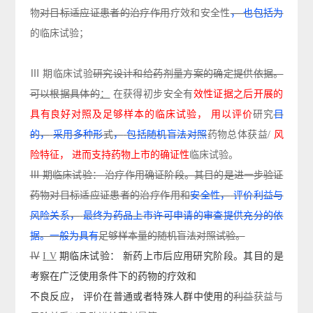
物
对目标适应证患者的治疗作用
疗效
和安全性
，
也包括为
的临床试验；
Ⅲ 期临床试验
研究设计和给药剂量方案的确定提供依据。
可以根据具体的
：
在获得初步安全有
效性证据之后开展的
具有良好对照及足够样本的临床试验，
用以评价
研究
目
的，
采用多种形
式
，
包括随机盲法对照
药物总体获益
/
风
险特征，
进而支持药物上市的确证性
临床试验
。
Ⅲ 期临床试验： 治疗作用确证阶段。其目的是进一步验证
药物对目标适应证患者的治疗作用和
安全性，
评价利益与
风险关系，
最终为药品上市许可申请的审查提供充分的依
据。一般为具有
足够
样本量的随机盲法对照试验。
Ⅳ
I
V
期临床试验：
新药上市后应用研究阶段。其目的是
考察在广泛使用条件下的药物的疗效和
不良反应，
评价在普通或者特殊人群中使用的
利益
获益
与