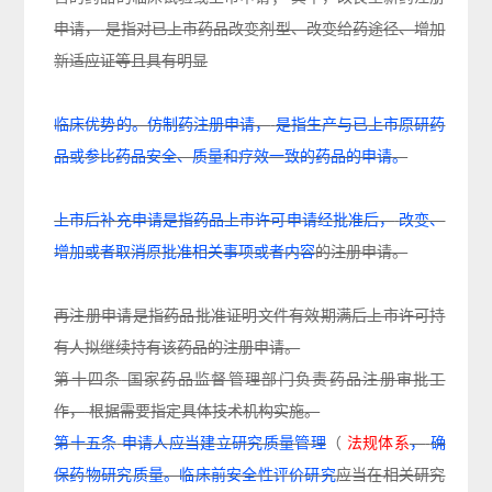
申请
，
是指对已上市药品改变剂型、改变给药途径、增加
新适应证等且具有明
显
临床优势的。仿制药注册申请，
是指生产与已上市原研药
品或参比药品安全、质量和疗效一致的药品的申请。
上市后补充申请是指药品上市许可申请经批准后，
改变、
增加或者取消原批准相关事项或者内容
的注
册申请。
再注册申请是指药品批准证明文件有效期满后上市许可持
有人拟继续持有该药品的注册申请。
第十四
条
国家药品监督管理部门负责药品注册审批工
作
，
根据需要指定具体技术机构实施
。
第十五条
申请人应当建立研究质量管理
（
法规体系
，
确
保药物研究质量。临床前安全性评价研究
应
当在相关研究