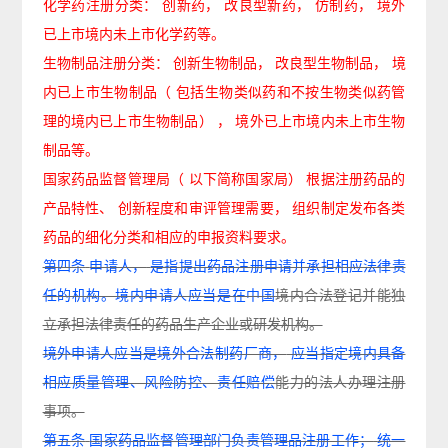
化学药注册分类：
创新药，
改良型新药，
仿制药，
境外
已上市境内未上市化学药等。
生物制品注册分类：
创新生物制品，
改良型生物制品，
境
内已上市生物制品（
包括生物类似药和不按生物类似药管
理的境内已上市生物制品）
，
境外已上市境内未上市生物
制品等。
国家药品监督管理局（
以下简称国家局）
根据注册药品的
产品特性、
创新程度和审评管理需要，
组织制定发布各类
药品的细化分类和相应的申报资料要求。
第四条
申请人，
是指提出药品注册申请并承担相应法律责
任的机构。境内申请人应当是在中国
境内
合法登记并能独
立承担法律责任的药品生产企业或研发机构。
境外申请人应当是境外合法制药厂商，
应当指定境内具备
相应质量管理、风险防控、责任赔偿
能
力的法人办理注册
事项。
第五条
国家药品监督管理部门负责管理品注册工作；
统一