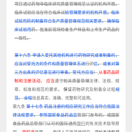
项目通过药物非临床研究质量管理规范认证的机构开展。
临床试验应当在符合临
床
试
验管理要求的机构开展。临床
试验用药的制备符合生产质量管理规范相关要求，
确保临
床试验用
药、批准前现场检查生产样品和上市生产药品的
一致性。
第十六条
申请人委托其他机构进行药物研究或者制备的，
应当对受托方的条件和质量管理体系进
行评
估，
或者对第
三方出具的评估意见进行审查。受托方应当
）
从事药品研
制和注册活动，
应当
遵守
相关质量管理
法律、法规、规
章、标准和
规范
的要求
，
保证
药物研究及制备全
过程
规
范、
全程
信息真实、准确、完整和
可追溯。
第九条
第十七条
药品注册的相应研究工作应当符合我国法
律法规要求，
参照国家食品药品监
管部
门发布的、或国家
食品药品监管部门认可的国际通用
现行
的有关技术指导原