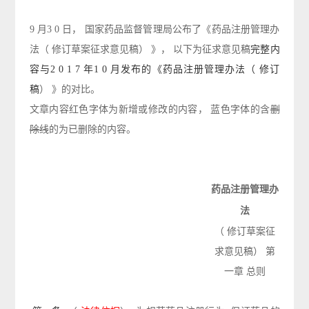
9 月3 0 日， 国家药品监督管理局公布了《药品注册管理办
法（ 修
订草案征求意见稿）
》，
以下为征求意见稿
完整内
容与
2 0 1 7 年1 0 月发布的《药品注册管理办法（ 修订
稿
）
》的
对比。
文章内容
红色字体为新增或修改的内容
，
蓝色字体
的含
删
除线
的为已删除的内容。
药品注册管理办
法
（
修订草案征
求意见稿
）
第
一
章
总
则