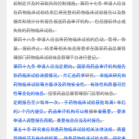
前制定并及时采取风险控制措施
。
第四十七
条
申请人应当
在药物临床试验结束后将完整的药物临床试验报告以及数
据库和统计
分
析报告报送药品审评机构
，
包括提前终止或
失败的药物临床试验
。
第四十八
条
申
请人应当将药物临床试验的启动、暂停、恢
复、提前终止、结束等相关信息按
要
求
在
国家药品监督管
理部门药物临床试验信息管理平台进行登记
。
第四十九条
申请人应当定期向。国家局药品审评机构报告
新药临床试验进展情况，
并汇总药学
研究
、
非临床研究和
药物临床试验等方面涉及药物安全性、
有效性和质量可控
性等变化的信息、
接受药品监督管理部门监管的信息。
定期报告至少每年一次，
于药物临床试验获批每满
1
年后
的
2
个月内提交。药品审评机构可以根
据审
查需要，
要求
申请人调整报告周期。重要信息应当及时报告。
第五十条
研究者应熟悉药物临床试验相关法律法规、质量
管理规范及操作规程等，
熟悉药物临
床试验方案、研究者