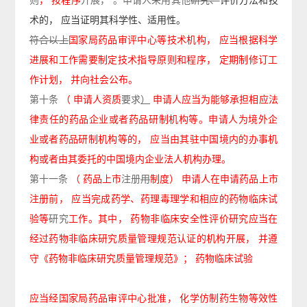
则
，
按程序
开展
，
。申请人
采用其他
研究、
评价方法和技
术的，
应当证明其科学性、适用性。
符合以上
国家局药品审评中心等技术机构，
应当根据科学
进展和工作需要制定技术指导原则和程序，
定期制修订工
作计划，
并向社会公布。
第十条
（
申请人资质
要求
）
申请人应当为能够承担相应法
律责任的药品企业或者药品研制机构等。申请人为境外企
业或者药品研制机构等的，
应当由其驻中国境内的办事机
构或者由其委托的中国境内企业法人机构办理。
第十一条
（
药品上市
注册
用
制度）
申请人在申请药品上市
注册前，
应当完成药学、药理毒理学和相应的药物临床试
验等
研究
工作。其中，
药物非临床安全性评价研究应当在
经过药物非临床研究质量管理规范认证的机构开展，
并遵
守《药物非临床研究质量管理规范》；
药物临床试验
应当经国家局药品审评中心批准，
化学仿制药生物等效性