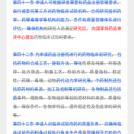
第四十一条
申请人可根据研发需要和药品注册管理要求，
自行或委托第三方对药物临床试验机
构、合同研究组织药
学、药理毒理学等机构的能力、条件和质量管理体系进行
评估，
确保机构
和
研究人员满足
研究后，
向国家局药品审
评中心提出
药物临床试验
的要求。
第四十二条
为申请药品注册而进行的药物临床前研究，
包
括药物的合成工艺、提取方法、理化
性
质及纯度、剂型选
择、处方筛选、制备工艺、检验方法、质量指标、稳定
性、药理、毒理、
动
物
药代动力学研究等。中药制剂还包
括原药材的来源、加工及炮制等的研究；
生物制品还包括
菌
毒种、细胞株、生物组织等起始原材料的来源、质量标
准、保存条件、生物学特征、遗传稳定
性及免疫学的研究
等。
第四十三条
申请人对临床试验用药的质量负责，
应确保临
床试验用药制备过程执行有关生产质
量
管理规范并检验合