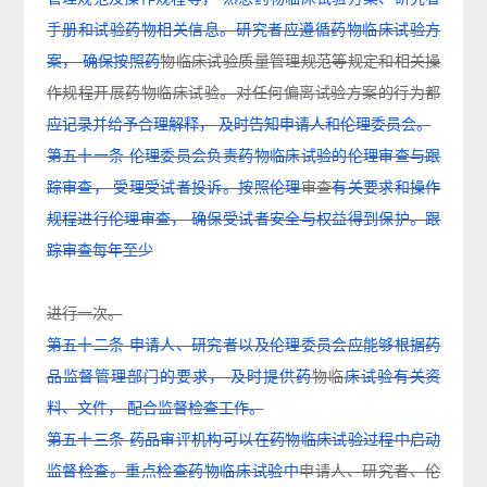
手册和试验药物相关信息。研究者应遵循药物临床试验方
案，
确保按照药
物临床试验质量管理规范等规定和相关操
作规程开展药物临床试验。对任何偏离试验方案的行
为都
应记录并给予合理解释，
及时告知申请人和伦理委员会。
第五十一条
伦理委员会负责药物临床试验的伦理审查与跟
踪审查，
受理受试者投诉。按照伦理
审查
有关要求和操作
规程进行伦理审查，
确保受试者安全与权益得到保护。跟
踪审查每年至少
进行一次。
第五十二条
申请人、研究者以及伦理委员会应能够根据药
品监督管理部门的要求，
及时提供药
物临
床试验有关资
料、文件，
配合监督检查工作。
第五十三条
药品审评机构可以在药物临床试验过程中启动
监督检查。重点检查药物临床试验中
申请
人、研究者、伦