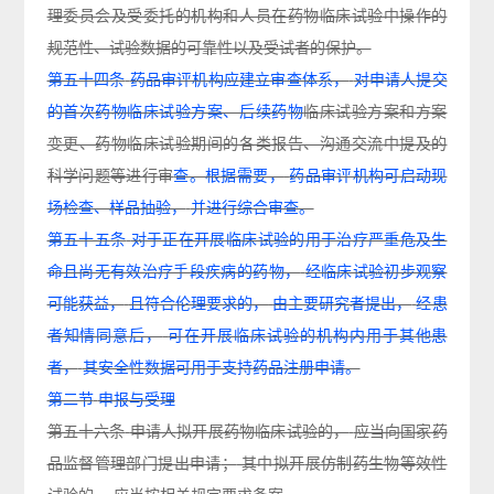
理委员会及受委托的机构和人员在药物临床试验中操作的
规范性、试验数据的
可靠性以及受试者的保护。
第五十四条
药品审评机构应建立审查体系，
对申请人提交
的首次药物临床试验方案、后续药物
临床试验方案和方案
变更、药物临床试验期间的各类报告、沟通交流中提及的
科学问题等进行
审
查。根据需要，
药品审评机构可启动现
场检查、样品抽验，
并进行综合审查。
第五十五条
对于正在开展临床试验的用于治疗严重危及生
命且尚无有效治疗手段疾病的药物，
经临床试验初步观察
可能获益，
且符合伦理要求的，
由主要研究者提出，
经患
者知情同意后，
可在开展临床试验的机构内用于其他患
者，
其安全性数据可用于支持药品注册申请。
第二节
申报与受理
第五十六
条
申请人拟开展药物临床试验的
，
应当向国家药
品监督管理部门提出申请
；
其中拟
开
展
仿制药生物等效性