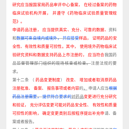
研究应当报国家局药品审评中心备案，
在经过备案的药物
临床试验机构开展，
并遵守《药物临床试验质量管理规
范》。
申请药品注册，
应当提供真实、充分、可靠的数据、
资料
和
数据可来自境内或境外，
并应接受
样品，
证明药品的安
全性、有效性和质量可控性。其中，
使用境外药物临床试
验研究资料和数据支持药品上市注册的，
应当符合
我国药
品
监督管理部门组织的现场核查或检查。
注册法规的要
求。
第十二条
（
药品变更制度
）
改变、
增加或者取消原药品
注册批准、
备案、
报告事项或者内容
的
，
申请人应当
根据
药品注册需要，
提供符合要求的
对药品
变更进行充分研究
和验证，
充分评
估变更可能对药品安全性、
有效性和质量
可控性的影响，
确定变更类别后按程序提出补充申
请、备
案或者报告。