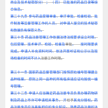
商业及技术秘密部分）
；
（
四）
已批准的药品目录等综
合信息。
第二十九条
参与药品受理审查、审评审批、检查检验、批
件制发等监督管理工作的人员，
对申请人提交的技术秘密
和数据负有保密义务。
第三十条
药品注册管理工作依据法律法规要求设立时限，
包括受理、技术审评、检验、检查及
审批
，
按时限要求
完成。申请人补充资料时间、依法开展听证和公示以及现
场检查的时间不计入
注册工作时限。
第三十一条
国家药品监督管理部门按照原始编号管理建立
品种档案，
原则上同一品种的所有临床适应证均按统一编
号管理。
第三十二条
申请人应当确定药品注册专员负责办理药物研
制及药品上市许可申请相关事务，
并
给予
其充分授权。药
品注册专员应当具有相应的专业知识，
熟悉药品注册的法