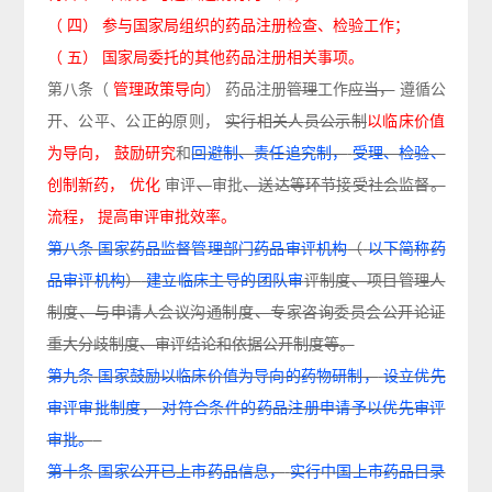
（
四）
参与国家局组织的药品注册检查、检验工作；
（
五）
国家局委托的其他药品注册相关事项。
第八条
（
管理政策导向
）
药品注册
管理
工作
应当，
遵循公
开、公平、公正
的
原则，
实行相关人
员
公示制
以临床价值
为导向，
鼓励研究
和
回避制、责任追究制，
受理、检验、
创制新药，
优化
审评
、
审批
、送达等环节接受社会监督。
流程，
提高审评审批效率。
第八条
国家药品监督管理部门药品审评机构
（
以下简称药
品审评机构
）
建立临床主导的团队审
评制
度、项目管理人
制度、与申请人会议沟通制度、专家咨询委员会公开论证
重大分歧制度、审评
结论和依据公开制度等。
第九条
国家鼓励以临床价值为导向的药物研制，
设立优先
审评审批制度，
对符合条件的药品注册申请予以优先审评
审批。
第十条
国家公开已上市药品信息，
实行中国上市药品目录