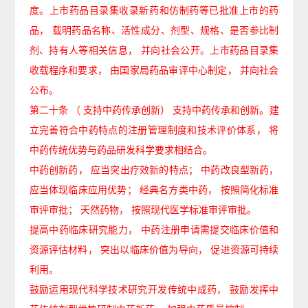
度。上市药品目录集收录新药和仿制药等已批准上市的药
品，
载明药品名称、活性成分、剂型、规格、是否参比制
剂、持有人等相关信息，
并向社会公开。上市药品目录集
收载程序和要求，
由国家局药品审评中心制定，
并向社会
公布。
第二十条
（
支持中药传承创新）
支持中药传承和创新。建
立完善符合中药特点的注册管理制度和技术评价体系，
将
中药传统优势与药品研发科学要求相结合。
中药创新药，
应当突出疗效新的特点；
中药改良型新药，
应当体现临床应用优势；
经典名方类中药，
按照简化标准
审评审批；
天然药物，
按照现代医学标准审评审批。
提高中药临床研究能力，
中药注册申请需提交临床价值和
资源评估材料，
突出以临床价值为导向，
促进资源可持续
利用。
鼓励运用现代科学技术研究开发传统中成药，
鼓励发挥中