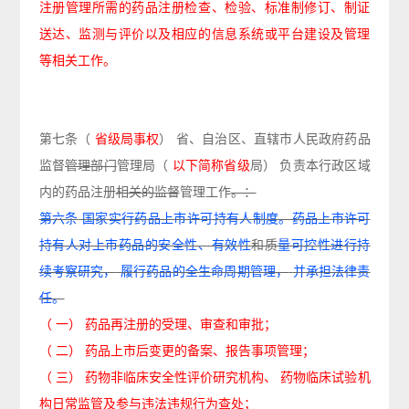
注册管理所需的药品注册检查、检验、标准制修订、制证
送达、监测与评价以及相应的信息系统或平台建设及管理
等相关工作。
第七条
（
省级局事权
）
省、自治区、直辖市
人民政府
药品
监督
管理部门
管理局
（
以下简称省级
局
）
负责本行政区域
内
的
药品注册
相关的监督
管理工作
。：
第六条
国家实行药品上市许可持有人制度。药品上市许可
持有人对上市药品的安全性、有效性
和质
量可控性进行持
续考察研究，
履行药品的全生命周期管理，
并承担法律责
任。
（
一）
药品再注册的受理、审查和审批；
（
二）
药品上市后变更的备案、报告事项管理；
（
三）
药物非临床安全性评价研究机构、
药物临床试验机
构日常监管及参与违法违规行为查处；