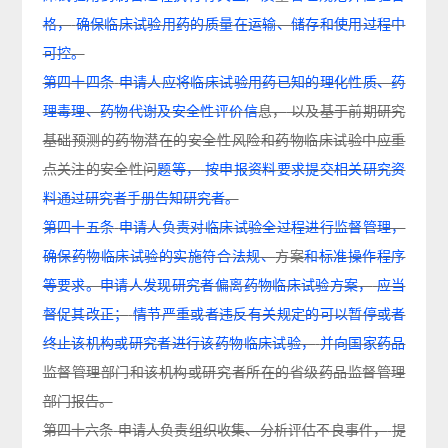
格，
确保临床试验用药的质量在运输、储存和使用过程中
可控。
第四十四条
申请人应将临床试验用药已知的理化性质、药
理毒理、药物代谢及安全性评价信
息，
以及基于前期研究
基础预测的药物潜在的安全性风险和药物临床试验中应重
点关注的安全性问
题等，
按申报资料要求提交相关研究资
料通过研究者手册告知研究者。
第四十五条
申请人负责对临床试验全过程进行监督管理，
确保药物临床试验的实施符合法规、
方案
和标准操作程序
等要求。申请人发现研究者偏离药物临床试验方案，
应当
督促其改正；
情节严
重或者违反有关规定的可以暂停或者
终止该机构或研究者进行该药物临床试验，
并向国家药品
监督管理部门和该机构或研究者所在的省级药品监督管理
部门报告。
第四十六
条
申请人负责组织收集、分析评估不良事件
，
提