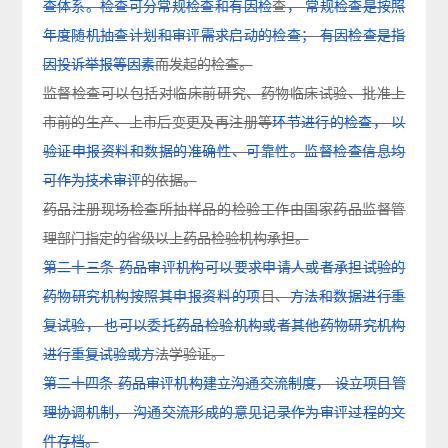
查体系。检查可分常规检查和有因检
查
，
常规检查是按照
年度随机抽查计划和审评需求启动的检查；
有因检查是指
因投诉举报等因素
而发起的检查。
监督检查可以包括对临床前研究、药物临床试验、批准上
市前的生产、上市后变更及再注册等
环节进行的检查，
以
验证申报资料和数据的准确性、可靠性。监督检查信息均
可作为技术审评
的依
据。
药品注册现场检查所抽样品的检验工作由国家药品监督管
理部门指定的省级以上药品检验机构
承担
。
第二十三条
药品审评机构可以要求申请人或者承担试验的
药物研究机构按照其申报资料的项
目、
方法和数据进行重
复试验，
也可以委托药品检验机构或者其他药物研究机构
进行重复试验或方
法学验证。
第二十四条
药品审评机构建立沟通交流制度，
设立项目管
理协调机制，
沟通交流形成的意见记录作为审评过程的文
件存档。