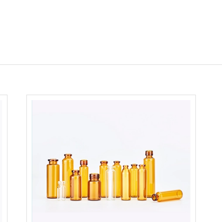
>
定
、
点
册证