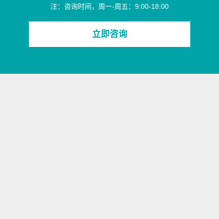
注：咨询时间，周一-周五：9:00-18:00
立即咨询
产品中心
生产研发
服务支持
药用铝（塑）盖
六大基地
联系方式