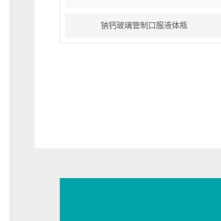
70530
产品资质：国药字号20170582
LB-201701
产品质量标准：YBB00282002-20
钠钙玻璃管制口服液体瓶