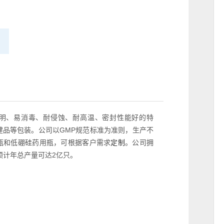
明、易消毒、耐侵蚀、耐高温、密封性能好的特
健
品等包装。公司以
GMP规范标准为准则，生产不
瓶和低硼硅药用瓶，可根据客户需求
。公司拥
定制
预计年总产量可达2亿只。