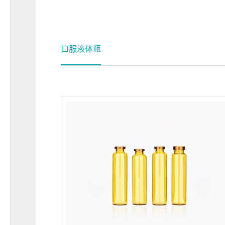
口服液体瓶
品证书列表 >
产品证书列表 
产品瓶型：A/B/C型
无色透明
需定
产品颜色：棕色透明
（
无色透明
需
制
）
明、易消毒、
产品特点：具有光洁透明、易消毒
性能好等特点
耐侵蚀、耐高温、密封性能好等特
制剂包装
产品用途：适用于口服制剂包装
产品注册证
点击查看该产品
产品注