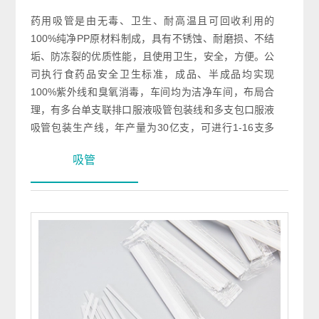
药用吸管是由无毒、卫生、耐高温且可回收利用的
100%纯净PP原材料制成，具有不锈蚀、耐磨损、不结
垢、防冻裂的优质性能，且使用卫生，安全，方便。公
司执行食药品安全卫生标准，成品、半成品均实现
100%紫外线和臭氧消毒，车间均为洁净车间，布局合
理，有多台单支联排口服液吸管包装线和多支包口服液
吸管包装生产线，年产量为30亿支，可进行1-16支多
支、5-15支单支联排等包装，满足客户的支数分片需
吸管
求。公司和国内众多知名药企建立了良好的合作关系，
得到了广大客户的充分认可。
 >