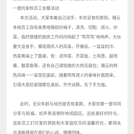
一度的金秋员工会餐活动.
本次活动，大家本着自己动手，丰衣足食的原则，缙云
本地员工自告奋勇地挽起的袖子，清洗、切配、烧火、炒
菜，临时搭建的厨房工作间内响起了”笃笃笃“地响声，大伙
要大显身手，展现周庆人的风采。开餐前，一盆盆的冷、
热菜肴端上了圆桌，有：凉拌菜、芥菜饭、土鸡煲、敲肉
羹、酸菜鱼等，还有自己
调馅做的大肉豆腐包；缙云的特
色风味一一呈现在面前，随着阵阵诱人的香味扑面而来，
引得大家赶紧围聚在桌前，齐齐动筷，先下手为强。
此时，无论年龄与经历是否有差距，大家欢聚一堂共同
分享与祝福，欢声笑语顿时响彻园区。这些美好的时光，
这些员工们可爱的笑脸和大家庭欢乐的温馨时光，都将永
远清晰得留在我们的心间，慢慢回味。