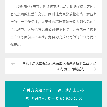
会餐时间很短暂，但
通过本次活动，
促进了员工之间、
团队之间的友爱与
交流，同时
让大家都放松心情，解压紧
张的生产工作情绪
，以更好的精神面貌去投入到今后的生
产活动中。大家也将记得公司寄予的厚
望，
在未来严峻的
生产任务面前决
不退缩，为
努力完成公司的订单任务而不
懈奋斗。
喜讯｜周庆塑瓶公司荣获国家级高新技术企业认定
毅行勇士 即刻前行
有关咨询和合作的问题，请点击此处
注：咨询时间，周一-周五：9:00-18:00